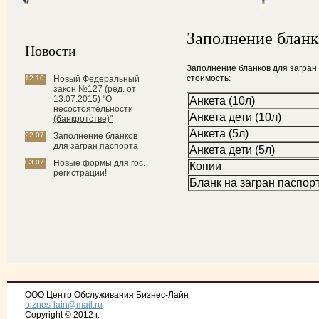
Заполнение бланк
Новости
Заполнение бланков для загран п
стоимость:
12.10.
Новый Федеральный
закон №127 (ред. от
13.07.2015) "О
Анкета (10л)
несостоятельности
Анкета дети (10л)
(банкротстве)"
Анкета (5л)
22.07.
Заполнение бланков
для загран паспорта
Анкета дети (5л)
03.07.
Новые формы для гос.
Копии
регистрации!
Бланк на загран паспор
ООО Центр Обслуживания Бизнес-Лайн
biznes-lain@mail.ru
Copyright © 2012 г.